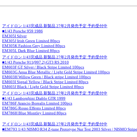
アイドロン 1/43完成品 新製品 27年2月発売予定 予約受付中
■1/43 Porsche 959 1986
EM305I Silver
EM305J Irish Green Limited 80pcs
EM305K Fashion Grey Limited 80pcs
EM305L Dark Blue Limited 80pcs
アイドロン 1/43完成品 新製品 27年2月発売予定 予約受付中
■1/43 Porsche 911(997.2) GT3 RS 2010
EM603F GT Silver / Black Stripe Limited 100pcs
EM603G Aqua Blue Metallic / Light Gold Stripe Limited 100pcs
EM603H Willow Green / Black stripe Limited 100pcs
EM603I Signal Yellow / Black Stripe Limited 80pcs
EM603J Black / Light Gold Stripe Limited 80pcs
アイドロン 1/43完成品 新製品 27年2月発売予定 予約受付中
■1/43 Lamborghini Diablo GTR 1999
EM786F Arancio Borealis Limited 100pcs
EM786G Rosso Effesto Limited 80pcs
EM786H Blue Montley Limited 80pcs
アイドロン 1/43完成品 新製品 27年2月発売予定 予約受付中
■EM793 1/43 NISMO R34 Z-tune Prototype Nur Test 2003 Silver / NISMO Strip