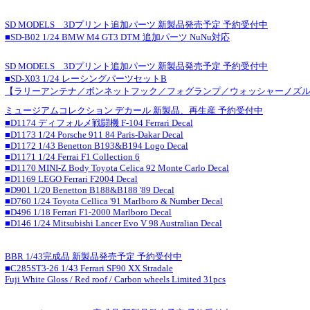
SD MODELS 3Dプリント追加パーツ 新製品発売予定 予約受付中
■SD-B02 1/24 BMW M4 GT3 DTM 追加パーツ NuNu対応
SD MODELS 3Dプリント追加パーツ 新製品発売予定 予約受付中
■SD-X03 1/24 レーシングパーツセットB
【ラリーアンテナ／ボンネットフック／フォグランプ／ウォッシャーノズ
ミュージアムコレクション デカール 新製品、再生産 予約受付中
■D1174 ディフォルメ戦闘機 F-104 Ferrari Decal
■D1173 1/24 Porsche 911 84 Paris-Dakar Decal
■D1172 1/43 Benetton B193&B194 Logo Decal
■D1171 1/24 Ferrai F1 Collection 6
■D1170 MINI-Z Body Toyota Celica 92 Monte Carlo Decal
■D1169 LEGO Ferrari F2004 Decal
■D901 1/20 Benetton B188&B188 '89 Decal
■D760 1/24 Toyota Cellica '91 Marlboro & Number Decal
■D496 1/18 Ferrari F1-2000 Marlboro Decal
■D146 1/24 Mitsubishi Lancer Evo V 98 Australian Decal
BBR 1/43完成品 新製品発売予定 予約受付中
■C285ST3-26 1/43 Ferrari SF90 XX Stradale
Fuji White Gloss / Red roof / Carbon wheels Limited 31pcs