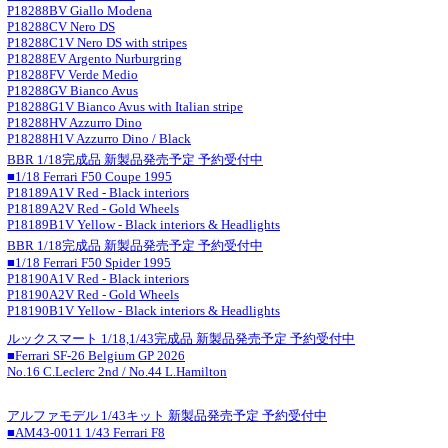
P18288BV Giallo Modena
P18288CV Nero DS
P18288C1V Nero DS with stripes
P18288EV Argento Nurburgring
P18288FV Verde Medio
P18288GV Bianco Avus
P18288G1V Bianco Avus with Italian stripe
P18288HV Azzurro Dino
P18288H1V Azzurro Dino / Black
BBR 1/18完成品 新製品発売予定 予約受付中
■1/18 Ferrari F50 Coupe 1995
P18189A1V Red - Black interiors
P18189A2V Red - Gold Wheels
P18189B1V Yellow - Black interiors & Headlights
BBR 1/18完成品 新製品発売予定 予約受付中
■1/18 Ferrari F50 Spider 1995
P18190A1V Red - Black interiors
P18190A2V Red - Gold Wheels
P18190B1V Yellow - Black interiors & Headlights
ルックスマート 1/18,1/43完成品 新製品発売予定 予約受付中
■Ferrari SF-26 Belgium GP 2026
No.16 C.Leclerc 2nd / No.44 L.Hamilton
アルファモデル 1/43キット 新製品発売予定 予約受付中
■AM43-0011 1/43 Ferrari F8