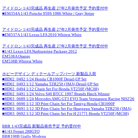
アイドロン 1/43完成品 再生産 27年2月発売予定 予約受付中
■EM354A 1/43 Porsche 959S 1986 White / Gray Stripe
アイドロン 1/43完成品 再生産 27年2月発売予定 予約受付中
■EM537A 1/43 Lexus LFA 2010 Whitest White
アイドロン 1/43完成品 再生産 27年2月発売予定 予約受付中
■1/43 Lexus LFA Nurburgring Package 2012
EM538A Orange
EM538B Whitest White
ホビーデザイン ディテールアップパーツ 新製品入荷
■HD02_0492 1/24 Honda CB1000F Detail-UP Set
■HD02_0493 1/12 Yamaha TZR250 (3MA) Detail-UP Set
■HD02_0494 1/12 Chain Set For Honda VT250F (MC08)
■HD02_0491 1/24 Volvo S40 BTCC 1997 Brands Hatch Winner
■HD03_0689 1/24 Mercedes AMG GT3 EVO Team Verstappen Racing NlS2'26
■HD03_0690 1/12 3D Print Chain Set For Tamiya Honda CB1000F
■HD03_0691 1/12 3D Print Chain Set For Hasegawa Yamaha TZR250 (3MA)
■HD03_0692 1/12 3D Print Chain Set For H 21771 Honda VT250F (MC08)
BBR 1/43完成品 新製品発売予定 予約受付中
■1/43 Ferrari 288GTO
BBR198B Giallo Modena