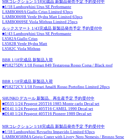
MRコレクション 1/18完成品 新製品発売予定 予約受付中
■1/18 Lamborghini Urus SE Performante
LAMBO069A Giallo Crius Limited 63pcs
LAMBO069B Verde Hydra Matt Limited 63pcs
LAMBO069SE Viola Mithras Limited 25pcs
ルックスマート 1/43完成品 新製品発売予定 予約受付中
■1/43 Lamborghini Urus SE Performante
LS582A Giallo Crius
LS582B Verde Hydra Matt
LS582C Viola Mithras
BBR 1/18完成品 新製品入荷
■P18275DV 1/18 Ferrari 849 Testarossa Rosso Corsa / Black roof
BBR 1/18完成品 新製品入荷
■P18272CV 1/18 Ferrari Amalfi Rosso Portofino Limited 28pcs
SHUNKO デカール 新製品、再生産予定 予約受付中
■D535 1/24 Peugeot 205T16 1985 Monte carlo Decal set
■D141 1/24 Peugeot 405T16 CAMEL 1990 Decal set
■D140 1/24 Peugeot 405T16 Pioneer 1989 Decal set
MRコレクション 1/18完成品 新製品発売予定 予約受付中
■1/18 Lamborghini Revuelto Impavido Limited 63pcs
LAMBO058IMA Grigio Crater with Livery Nero Nemesis / Bronzo Serse