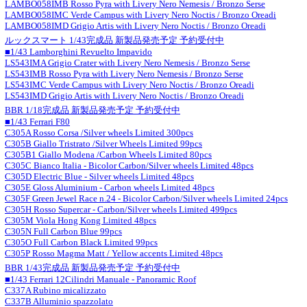
LAMBO058IMB Rosso Pyra with Livery Nero Nemesis / Bronzo Serse
LAMBO058IMC Verde Campus with Livery Nero Noctis / Bronzo Oreadi
LAMBO058IMD Grigio Artis with Livery Nero Noctis / Bronzo Oreadi
ルックスマート 1/43完成品 新製品発売予定 予約受付中
■1/43 Lamborghini Revuelto Impavido
LS543IMA Grigio Crater with Livery Nero Nemesis / Bronzo Serse
LS543IMB Rosso Pyra with Livery Nero Nemesis / Bronzo Serse
LS543IMC Verde Campus with Livery Nero Noctis / Bronzo Oreadi
LS543IMD Grigio Artis with Livery Nero Noctis / Bronzo Oreadi
BBR 1/18完成品 新製品発売予定 予約受付中
■1/43 Ferrari F80
C305A Rosso Corsa /Silver wheels Limited 300pcs
C305B Giallo Tristrato /Silver Wheels Limited 99pcs
C305B1 Giallo Modena /Carbon Wheels Limited 80pcs
C305C Bianco Italia - Bicolor Carbon/Silver wheels Limited 48pcs
C305D Electric Blue - Silver wheels Limited 48pcs
C305E Gloss Aluminium - Carbon wheels Limited 48pcs
C305F Green Jewel Race n.24 - Bicolor Carbon/Silver wheels Limited 24pcs
C305H Rosso Supercar - Carbon/Silver wheels Limited 499pcs
C305M Viola Hong Kong Limited 48pcs
C305N Full Carbon Blue 99pcs
C305O Full Carbon Black Limited 99pcs
C305P Rosso Magma Matt / Yellow accents Limited 48pcs
BBR 1/43完成品 新製品発売予定 予約受付中
■1/43 Ferrari 12Cilindri Manuale - Panoramic Roof
C337A Rubino micalizzato
C337B Alluminio spazzolato